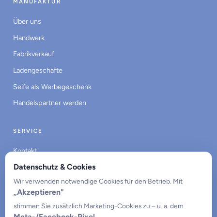
MANUFAKTUR
Über uns
Handwerk
Fabrikverkauf
Ladengeschäfte
Seife als Werbegeschenk
Handelspartner werden
SERVICE
Kontakt
Datenschutz & Cookies
Impressum
Wir verwenden notwendige Cookies für den Betrieb. Mit
Datenschutz
„Akzeptieren"
Cookie-Einstellungen
stimmen Sie zusätzlich Marketing-Cookies zu – u. a. dem
Meta-/Facebook-Pixel