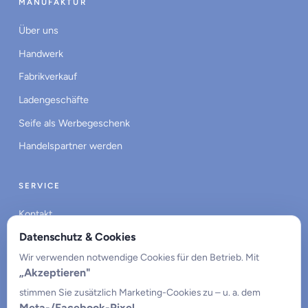
MANUFAKTUR
Über uns
Handwerk
Fabrikverkauf
Ladengeschäfte
Seife als Werbegeschenk
Handelspartner werden
SERVICE
Kontakt
Datenschutz & Cookies
Impressum
Wir verwenden notwendige Cookies für den Betrieb. Mit
Datenschutz
„Akzeptieren"
Cookie-Einstellungen
stimmen Sie zusätzlich Marketing-Cookies zu – u. a. dem
Meta-/Facebook-Pixel