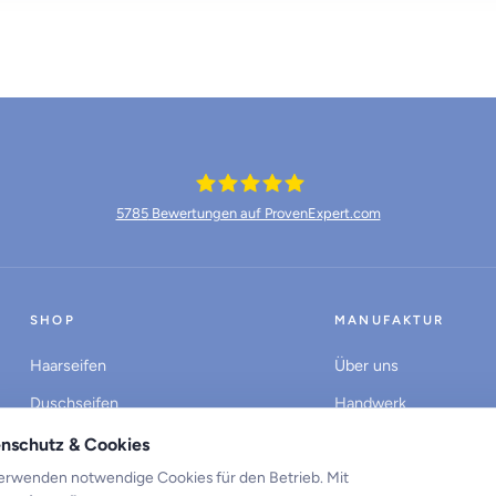
5785
Bewertungen auf ProvenExpert.com
Münchner Waschkultur
SHOP
MANUFAKTUR
Haarseifen
Über uns
Duschseifen
Handwerk
Seifen-Editionen
Fabrikverkauf
nschutz & Cookies
Spülseife
Ladengeschäfte
erwenden notwendige Cookies für den Betrieb. Mit