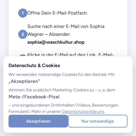
Öffne Dein E-Mail-Postfach.
1
Suche nach einer E-Mail von Sophia
Wagner – Absender:
2
sophia@waschkultur.shop
Klicke in der E-Mail auf den Link „E-Mail-
3
Adresse bestätigen".
Datenschutz & Cookies
Wir verwenden notwendige Cookies für den Betrieb. Mit
Falls unsere E-Mail nicht in Deinem Postfach landet,
„Akzeptieren"
prüfe bitte Deinen Spam-/Junk-Ordner.
stimmen Sie zusätzlich Marketing-Cookies zu – u. a. dem
Meta-/Facebook-Pixel
ZUM ONLINESHOP
→
– und eingebundenen Drittinhalten (Videos, Bewertungen,
Formulare). Mehr in unserer
Datenschutzerklärung
.
Akzeptieren
Nur notwendige